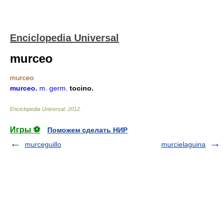
Enciclopedia Universal
murceo
murceo
murceo
.
m.
germ.
tocino.
Enciclopedia Universal
.
2012
.
Игры ⚽
Поможем сделать НИР
murceguillo
murcielaguina