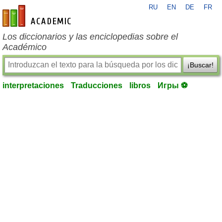
RU
EN
DE
FR
es-academic.com
Los diccionarios y las enciclopedias sobre el
Académico
¡Buscar!
interpretaciones
Traducciones
libros
Игры ⚽